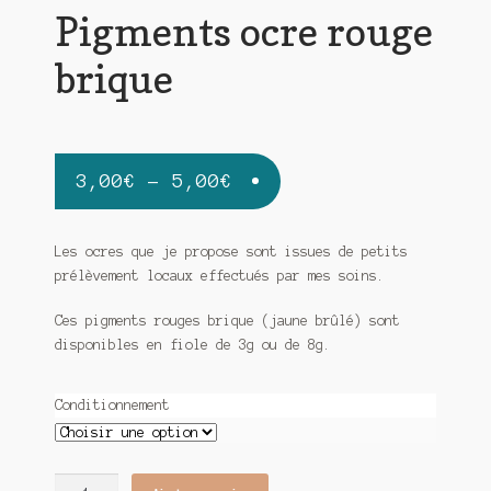
Pigments ocre rouge
brique
3,00
€
–
5,00
€
Les ocres que je propose sont issues de petits
prélèvement locaux effectués par mes soins.
Ces pigments rouges brique (jaune brûlé) sont
disponibles en fiole de 3g ou de 8g.
Conditionnement
quantité