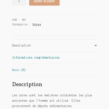
Ajouter au panier
de
Pigments
ocre
UGS :
ND
rouge
Catégorie :
Ocres
brique
Description
Informations complémentaires
Avis (0)
Description
Les ocres sont les matières colorantes les plus
anciennes que l’homme ait utilisé. Elles
proviennent de dépots sédimentaires