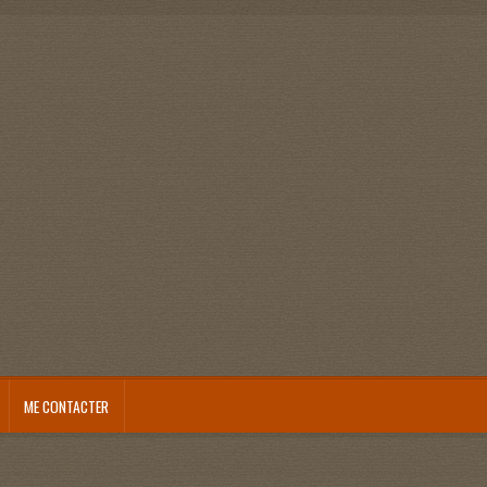
ME CONTACTER
nt
Panier
Pour me contacter…
Qui je suis !
Validation de la commande