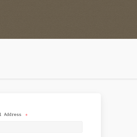
il Address
*