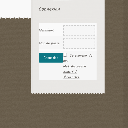
Connexion
Identifiant
Mot de passe
Se souvenir de
moi
Mot de passe
oublié ?
S’inscrire