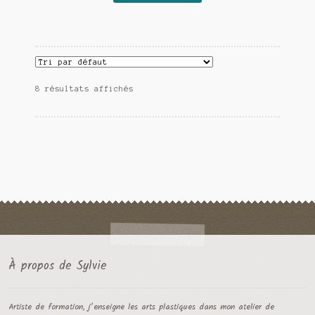
a
plusieurs
variations.
Les
options
8 résultats affichés
peuvent
être
choisies
sur
la
page
du
produit
À propos de Sylvie
Artiste de formation, j’enseigne les arts plastiques dans mon atelier de