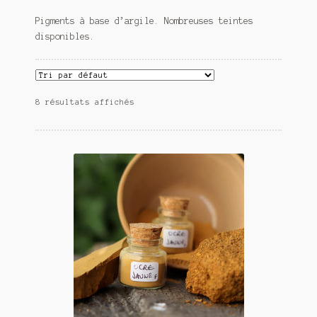
Pigments à base d’argile. Nombreuses teintes
Mon compte
disponibles.
My Account
Panier
8 résultats affichés
Pour me contacter…
Qui je suis !
Validation de la commande